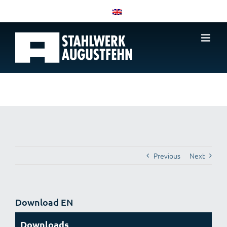
Skip
to
content
Previous
Next
Download EN
Downloads